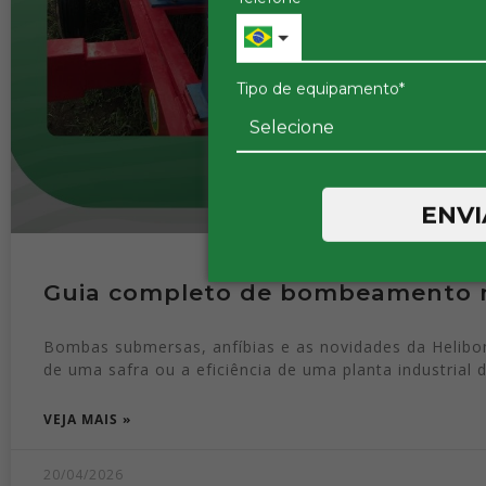
Tipo de equipamento*
ENVI
Guia completo de bombeamento 
Bombas submersas, anfíbias e as novidades da Helib
de uma safra ou a eficiência de uma planta industrial
VEJA MAIS »
20/04/2026