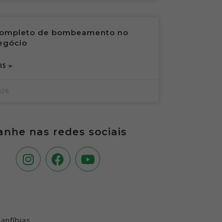
completo de bombeamento no
egócio
IS »
026
nhe nas redes sociais
anfíbias