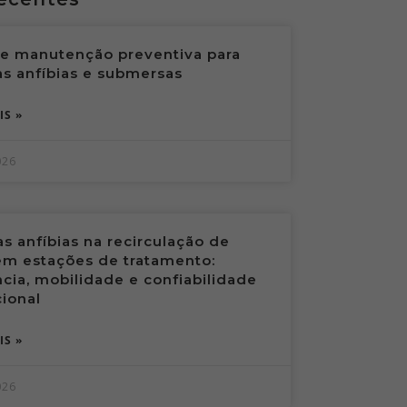
de manutenção preventiva para
s anfíbias e submersas
IS »
026
 anfíbias na recirculação de
em estações de tratamento:
ncia, mobilidade e confiabilidade
ional
IS »
026