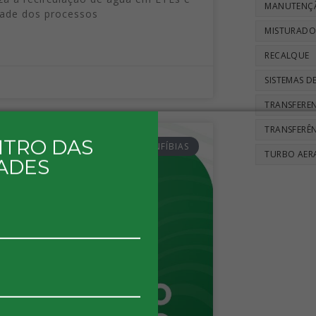
MANUTENÇ
dade dos processos
MISTURADO
RECALQUE
SISTEMAS 
TRANSFEREN
TRANSFERÊN
NTRO DAS
BOMBAS ANFÍBIAS
TURBO AER
ADES