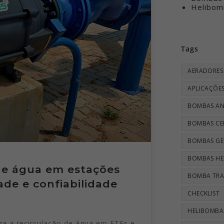
Helibom
Tags
AERADORES
APLICAÇÕES
BOMBAS AN
BOMBAS CE
BOMBAS GE
BOMBAS HE
de água em estações
BOMBA TRA
ade e confiabilidade
CHECKLIST
HELIBOMBA
za a recirculação de água em ETEs e