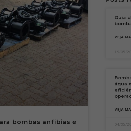
Guia 
bomba
VEJA MA
19/05/2
Bombas
água 
eficiê
operac
VEJA MA
ara bombas anfíbias e
04/05/2