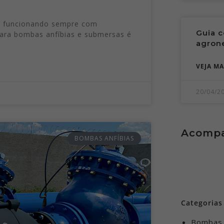
s funcionando sempre com
Guia 
para bombas anfíbias e submersas é
agron
VEJA MA
20/04/2
Acompa
BOMBAS ANFÍBIAS
Categorias
Bombas 