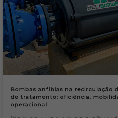
Bombas anfíbias na recirculação 
de tratamento: eficiência, mobilid
operacional
Entenda como a tecnologia das bombas anfíbias otimi