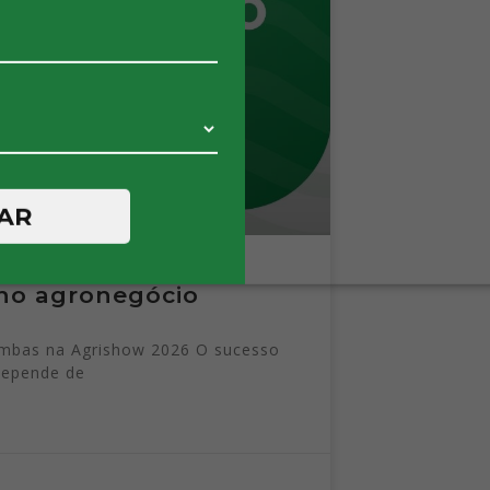
AR
no agronegócio
ombas na Agrishow 2026 O sucesso
 depende de