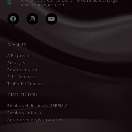
R. Prof. Luiz Carlos Dória Teixeira de Camargo,
536 - Araraquara - SP
MENUS
A Empresa
Serviços
Representantes
Fale Conosco
Trabalhe Conosco
PRODUTOS
Bombas Helicoidais GEREMIA
Bombas anfíbias
Aeradores e Misturadores