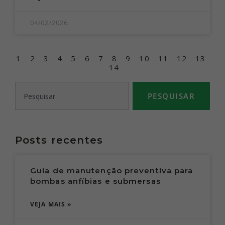
04/02/2026
1
2
3
4
5
6
7
8
9
10
11
12
13
14
PESQUISAR
Posts recentes
Guia de manutenção preventiva para
bombas anfíbias e submersas
VEJA MAIS »