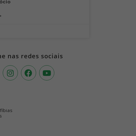
ócio
»
 nas redes sociais
íbias
s