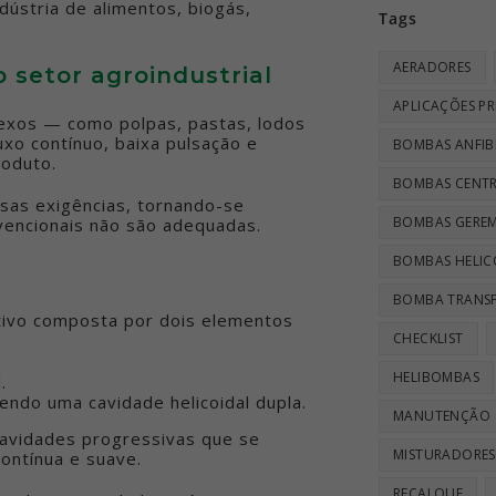
dústria de alimentos, biogás,
Tags
AERADORES
 setor agroindustrial
APLICAÇÕES PR
plexos — como polpas, pastas, lodos
o contínuo, baixa pulsação e
BOMBAS ANFIB
roduto.
BOMBAS CENTR
sas exigências, tornando-se
BOMBAS GEREM
vencionais não são adequadas.
BOMBAS HELIC
BOMBA TRANSF
tivo composta por dois elementos
CHECKLIST
HELIBOMBAS
.
ndo uma cavidade helicoidal dupla.
MANUTENÇÃO
cavidades progressivas que se
MISTURADORES
ontínua e suave.
RECALQUE