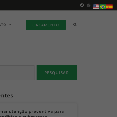
ORÇAMENTO
ATO
PESQUISAR
entes
manutenção preventiva para
anfíbias e submersas