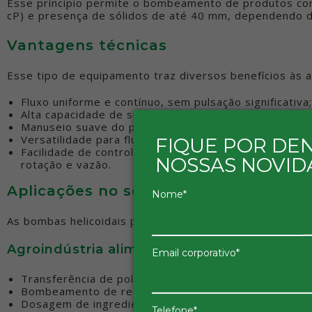
Esse princípio permite o bombeamento de produtos com
cP) e presença de sólidos de até 40 mm, dependendo 
Vantagens técnicas
Esse tipo de equipamento traz diversos benefícios às ap
Fluxo uniforme e contínuo, sem pulsação significativa;
Alta capacidade de sucção, podendo operar com NPSH
Manuseio suave do produto, ideal para fluidos sensív
Versatilidade para fluidos com diferentes níveis de v
FIQUE POR DE
Facilidade de controle do fluxo via inversor de frequ
NOSSAS NOVID
rotação e vazão.
Aplicações no setor agroindustrial
Nome*
As bombas helicoidais podem ser utilizadas em diversas
Agroindústria alimentar
Email corporativo*
Transferência de polpas e purês (frutas, vegetais, me
Bombeamento de resíduos orgânicos para biodigesto
Dosagem de ingredientes viscosos em processos au
Telefone*