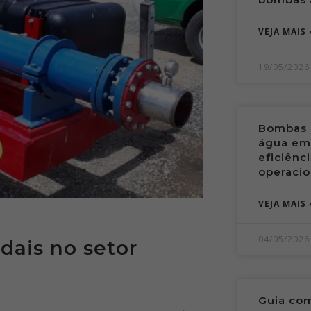
VEJA MAIS 
19/05/2026
Bombas a
água em 
eficiênc
operacio
VEJA MAIS 
04/05/2026
dais no setor
Guia co