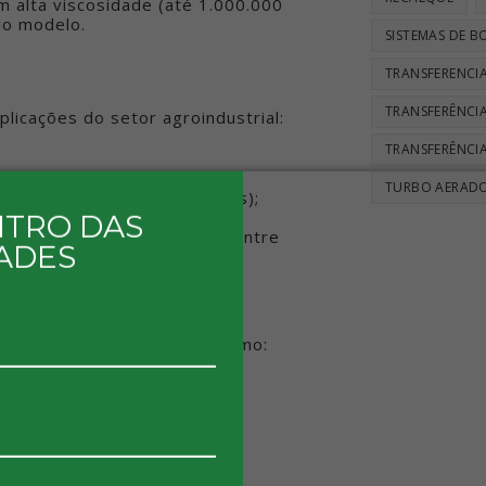
 alta viscosidade (até 1.000.000
do modelo.
SISTEMAS DE 
TRANSFERENCIA
TRANSFERÊNCIA
licações do setor agroindustrial:
TRANSFERÊNCIA
 disponível reduzido;
TURBO AERAD
eis (como polpas alimentares);
iscosidade e teor de sólidos;
NTRO DAS
ência, mantendo linearidade entre
ADES
 áreas no setor agrícola, como:
l, leite condensado, etc.);
res;
tomatizados.