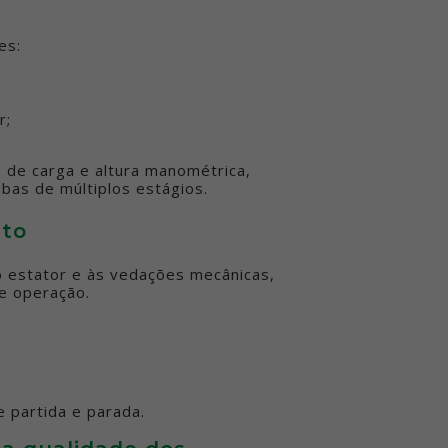
es:
r;
s de carga e altura manométrica,
bas de múltiplos estágios.
nto
o estator e às vedações mecânicas,
de operação.
e partida e parada.