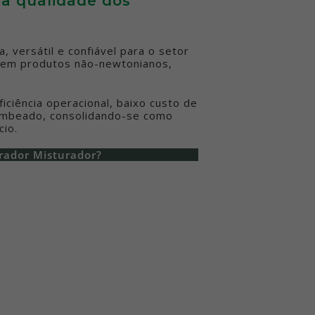
a qualidade dos
 versátil e confiável para o setor
lvem produtos não-newtonianos,
ciência operacional, baixo custo de
bombeado, consolidando-se como
cio.
rador Misturador?