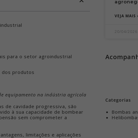
agroneg
VEJA MAIS 
ndustrial
20/04/2026
Acompanhe
s para o setor agroindustrial
e dos produtos
 de equipamento na indústria agrícola
Categorias
s de cavidade progressiva, são
Bombas anf
evido à sua capacidade de bombear
Helibomba
uspensão sem comprometer a
vantagens, limitações e aplicações