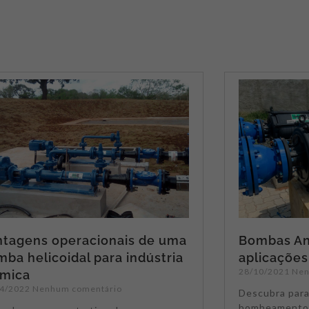
ntagens operacionais de uma
Bombas Anf
ba helicoidal para indústria
aplicações
28/10/2021
Nen
ímica
04/2022
Nenhum comentário
Descubra para
bombeamento 