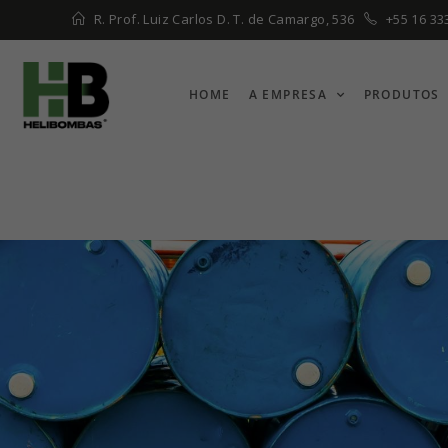
R. Prof. Luiz Carlos D. T. de Camargo, 536
+55 16 33
HOME
A EMPRESA
PRODUTOS