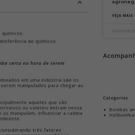
agroneg
VEJA MAIS 
20/04/2026
 químicos
ansferência de químicos
Acompanhe
mba certa na hora de serem
ombeados em uma indústria são os
 a serem manipulados para chegar ao
Categorias
rincipalmente aqueles que são
orrosivos ou voláteis entram nessa
Bombas anf
 os manipulam, influenciar a cadeia
Helibomba
ambiente.
 considerando três fatores