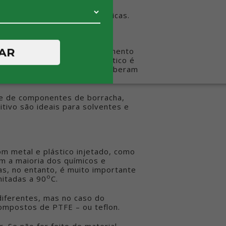
ue o fluido não passará pelo
, causando falhas catastróficas.
AR
os são as bombas de deslocamento
abrasivo, o princípio peristáltico é
pasta de cal ou fluidos que liberam
e de componentes de borracha,
vo são ideais para solventes e
m metal e plástico injetado, como
m a maioria dos químicos e
as, no entanto, é muito importante
o
mitadas a 90
C.
iferentes, mas no caso do
ompostos de PTFE – ou teflon.
 Se não for feito de material