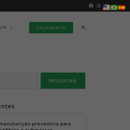
ORÇAMENTO
ATO
PESQUISAR
entes
manutenção preventiva para
anfíbias e submersas