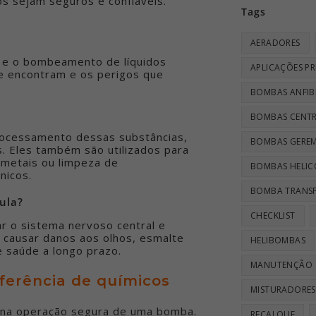
s sejam seguros e confiáveis.
Tags
AERADORES
 e o bombeamento de líquidos
APLICAÇÕES PR
e encontram e os perigos que
BOMBAS ANFIB
BOMBAS CENTR
ocessamento dessas substâncias,
BOMBAS GEREM
s. Eles também são utilizados para
 metais ou limpeza de
BOMBAS HELIC
nicos.
BOMBA TRANSF
ula?
CHECKLIST
r o sistema nervoso central e
m causar danos aos olhos, esmalte
HELIBOMBAS
e saúde a longo prazo.
MANUTENÇÃO
ferência de químicos
MISTURADORES
s na operação segura de uma bomba.
RECALQUE