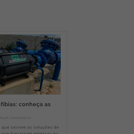
íbias: conheça as
hum comentário
 que servem as soluções de
que funcionam emersas ou