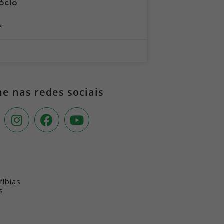
ócio
»
 nas redes sociais
íbias
s