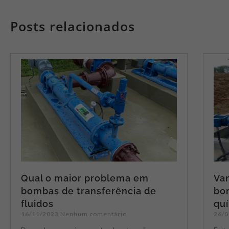
Posts relacionados
Qual o maior problema em
Va
bombas de transferência de
bom
fluidos
qu
16/11/2023
Nenhum comentário
26/