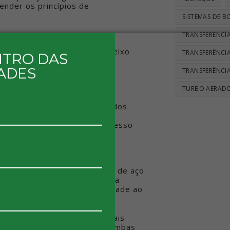
ender os princípios de
SISTEMAS DE 
TRANSFERENCIA
anismo de selagem entre o eixo
TRANSFERÊNCIA
NTRO DAS
as de lóbulo rotativo, bombas
ADES
ta.
TRANSFERÊNCIA
TURBO AERAD
as de transferência de fluidos
s compactadas, já que tem o
 selagem contínua com o processo
zamentos
ico são normalmente feitas de aço
ero. Essa combinação cria uma
ortalecer e dar mais durabilidade ao
obusto auxiliam aplicações mais
idade ou contém sólidos, as bombas