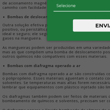
de acionamento magnético não são a melhor opção, já q
caminho com facilidade e poderá exercer grande pressão
Bombas de deslocamento positivo
ENVI
Outra solução efetiva para bombear químicos perigos
positivo, ou peristálticas. Quando o líquido é altamente 
ideal e seguro; ele segura efetivamente químicos como 
gases na mangueira.
As mangueiras podem ser produzidas em uma variedad
mas as que compõem uma bomba de deslocamento positi
outros químicos não compatíveis com esses materiais.
Bombas com diafragma operado a ar
Bombas com diafragma operado a ar são construídas co
o polipropileno. Esses materiais aguentam o contato co
solventes. Se temperaturas mais altas forem necessári
lembrar que equipamentos com plástico injetado são li
Os diafragmas também podem ser feitos de materiais d
bombeamento de químicos e solventes, precisam ser c
O diafragma separa o líquido bombeado da câmara de ar.